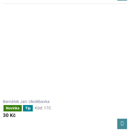
Bernátek Jan: Ukolébavka
Kód:
17C
Novinka
Tip
30 Kč