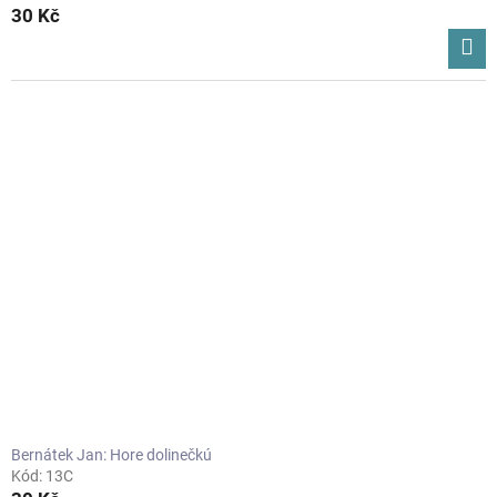
30 Kč
Bernátek Jan: Hore dolinečkú
Kód:
13C