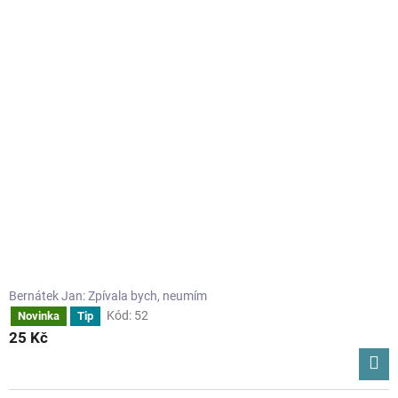
Bernátek Jan: Zpívala bych, neumím
Kód:
52
Novinka
Tip
25 Kč