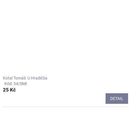
Kotal Tomáš: U Hradičša
Kód:
34/SMI
Průměrné
25 Kč
hodnocení
produktu
DETAIL
je
4,0
z
5
hvězdiček.