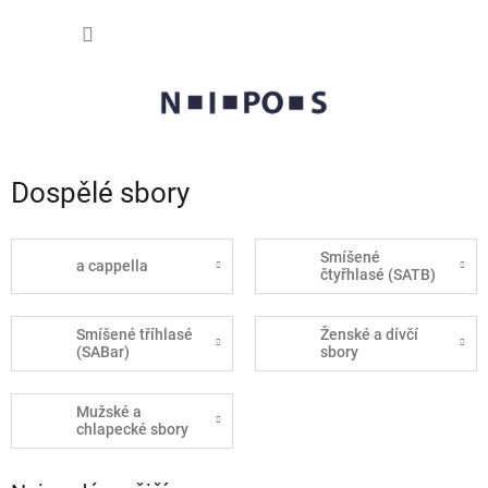
Přejít
NÁKUP
na
obsah
KOŠÍK
Dospělé sbory
Smíšené
a cappella
čtyřhlasé (SATB)
Smíšené tříhlasé
Ženské a dívčí
(SABar)
sbory
Mužské a
chlapecké sbory