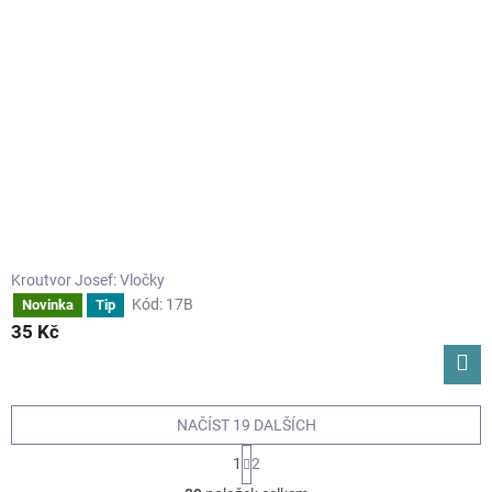
Kroutvor Josef: Vločky
Kód:
17B
Novinka
Tip
35 Kč
NAČÍST 19 DALŠÍCH
S
1
2
t
O
r