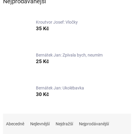
Nejprodávanější
Kroutvor Josef: Vločky
35 Kč
Bernátek Jan: Zpívala bych, neumím
25 Kč
Bernátek Jan: Ukolébavka
30 Kč
Ř
a
Abecedně
Nejlevnější
Nejdražší
Nejprodávanější
z