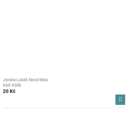
Janata Lukáš: Nová Míza
Kód:
K306
20 Kč