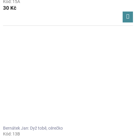
Kód:
15A
30 Kč
Bernátek Jan: Dyž tobě, cérečko
Kód:
13B