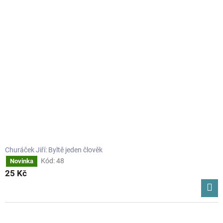
Churáček Jiří: Byltě jeden člověk
Kód:
48
Novinka
25 Kč