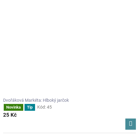
Dvořáková Markéta: Hlboký jarčok
Kód:
45
Novinka
Tip
25 Kč