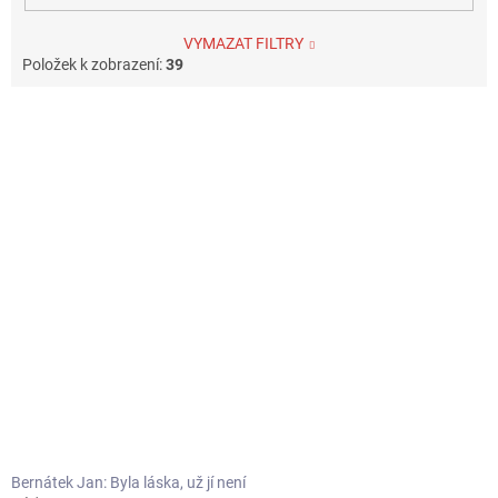
VYMAZAT FILTRY
Položek k zobrazení:
39
V
ý
p
i
s
p
r
o
d
u
k
t
ů
Bernátek Jan: Byla láska, už jí není