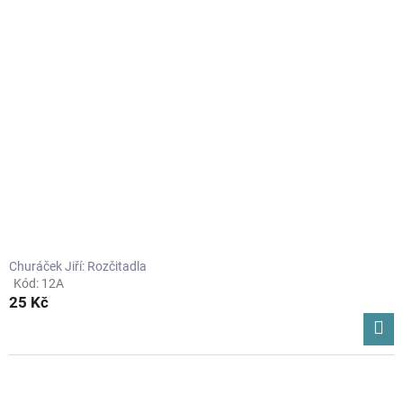
Churáček Jiří: Rozčitadla
Kód:
12A
Průměrné
25 Kč
hodnocení
produktu
je
5,0
z
5