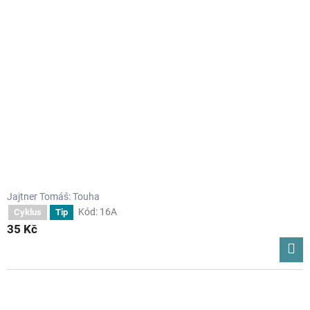
hvězdiček.
Jajtner Tomáš: Touha
Kód:
16A
Cyklus
Tip
35 Kč