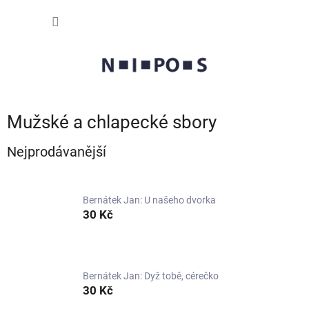
Přejít
NÁKUP
na
obsah
KOŠÍK
Mužské a chlapecké sbory
Nejprodávanější
Bernátek Jan: U našeho dvorka
30 Kč
Bernátek Jan: Dyž tobě, cérečko
30 Kč