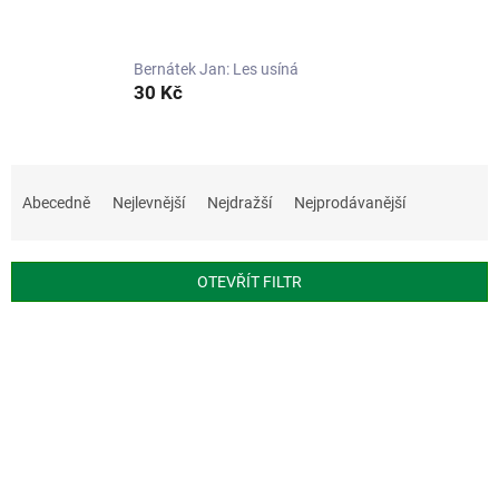
Bernátek Jan: Les usíná
30 Kč
Ř
a
Abecedně
Nejlevnější
Nejdražší
Nejprodávanější
z
e
n
OTEVŘÍT FILTR
í
p
V
r
ý
o
p
d
i
u
s
k
p
t
r
ů