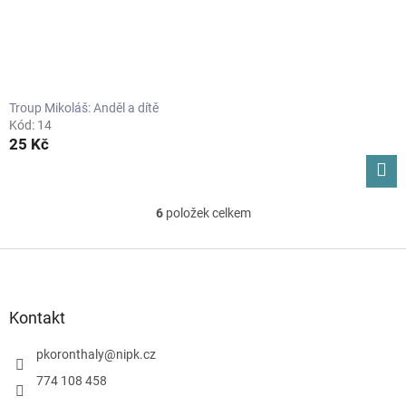
Troup Mikoláš: Anděl a dítě
Kód:
14
25 Kč
6
položek celkem
O
v
l
Z
á
á
d
p
a
a
Kontakt
c
t
í
í
pkoronthaly
@
nipk.cz
p
r
774 108 458
v