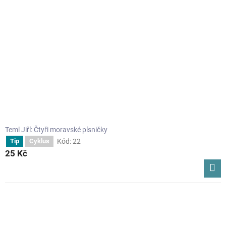
Teml Jiří: Čtyři moravské písničky
Kód:
22
Tip
Cyklus
25 Kč