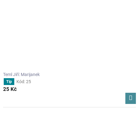
Teml Jiří: Marijanek
Kód:
25
Tip
25 Kč