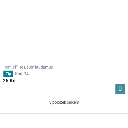
Teml Jiří: Te Deum laudamus
Kód:
24
Tip
25 Kč
5
položek celkem
O
v
l
Z
á
á
d