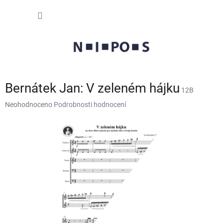
Přejít
NÁKUP
na
obsah
KOŠÍK
Bernátek Jan: V zeleném hájku
12B
Průměrné
Neohodnoceno
Podrobnosti hodnocení
hodnocení
produktu
je
0,0
z
5
hvězdiček.