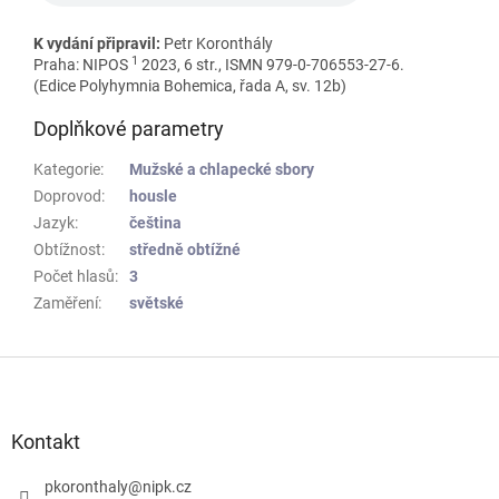
K vydání připravil:
Petr Koronthály
1
Praha: NIPOS
2023, 6 str., ISMN 979-0-706553-27-6.
(Edice Polyhymnia Bohemica, řada A, sv. 12b)
Doplňkové parametry
Kategorie
:
Mužské a chlapecké sbory
Doprovod
:
housle
Jazyk
:
čeština
Obtížnost
:
středně obtížné
Počet hlasů
:
3
Zaměření
:
světské
Z
á
p
a
Kontakt
t
í
pkoronthaly
@
nipk.cz