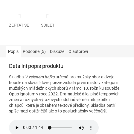
ZEPTAT SE
SDÍLET
Popis
Podobné (5)
Diskuze
O autorovi
Detailní popis produktu
Skladba
V zeleném hájku
určená pro mužský sbor a dvoje
housle na slova lidové poezie získala první místo v kategorii
mužských mládežnických sborů v rámci 10. ročníku soutěže
Opus ignotum v roce 2022. Dramatické dílo, plné tempových
změn a různých výrazových odstínů věrně imituje bitku
chlapců, která je obsahem textové předlohy. Skladba patří
spíše mezi obtížnější, ale o to posluchačsky vděčnější.