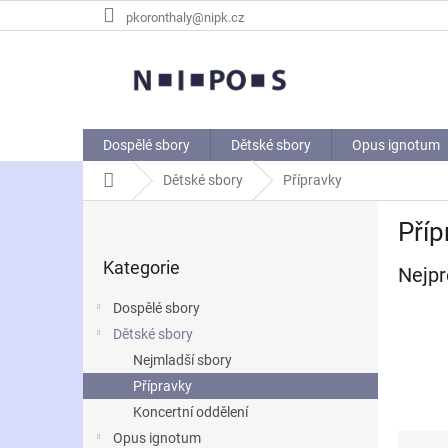
Přejít
pkoronthaly@nipk.cz
na
obsah
Dospělé sbory
Dětské sbory
Opus ignotum
Domů
Dětské sbory
Přípravky
P
Příp
o
Přeskočit
s
Kategorie
kategorie
Nejpr
t
r
Dospělé sbory
a
Dětské sbory
n
Nejmladší sbory
n
í
Přípravky
p
Koncertní oddělení
a
Ř
Opus ignotum