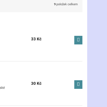
9
položek celkem
33 Kč
30 Kč
vské