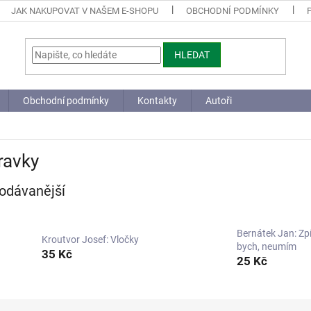
JAK NAKUPOVAT V NAŠEM E-SHOPU
OBCHODNÍ PODMÍNKY
HLEDAT
Obchodní podmínky
Kontakty
Autoři
ravky
odávanější
Bernátek Jan: Zp
Kroutvor Josef: Vločky
bych, neumím
35 Kč
25 Kč