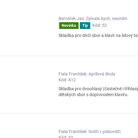
Bernátek Jan: Zpívala bych, neumím
Kód:
52
Novinka
Tip
Skladba pro dívčí sbor a klavír na lidový te
Fiala František: Aprílová škola
Kód:
A12
Skladba pro dvouhlasý (částečně i tříhlas
dětských sbor s doprovodem klavíru.
Fiala František: Svišti v pískovišti
Kód:
33