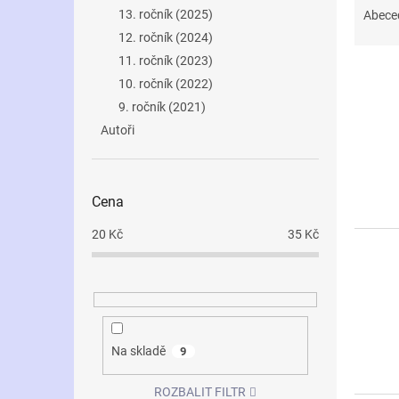
n
a
13. ročník (2025)
Abece
e
z
12. ročník (2024)
l
e
11. ročník (2023)
V
n
10. ročník (2022)
ý
í
9. ročník (2021)
p
p
i
r
Autoři
s
o
p
d
r
u
Cena
o
k
d
t
20
Kč
35
Kč
u
ů
k
t
ů
Na skladě
9
ROZBALIT FILTR