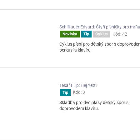
Schiffauer Edvard: Čtyři písničky pro mrň
Kód:
42
Novinka
Tip
Cyklus
Cyklus písní pro dětský sbor s doprovode
perkusí a klavíru
Tesař Filip: Hej Yetti
Kód:
3
Tip
Skladba pro dvojhlasý dětský sbor s
doprovodem klavíru.
O
v