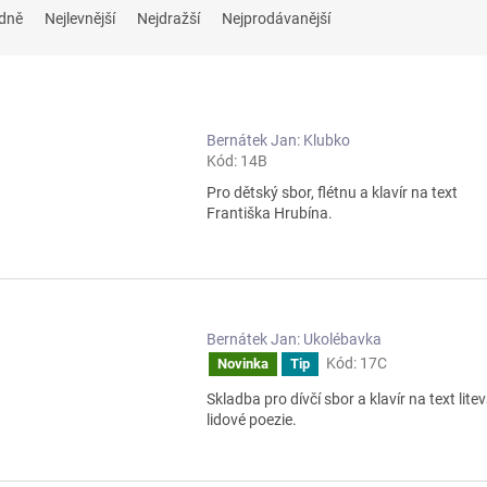
dně
Nejlevnější
Nejdražší
Nejprodávanější
Bernátek Jan: Klubko
Kód:
14B
Pro dětský sbor, flétnu a klavír na text
Františka Hrubína.
Bernátek Jan: Ukolébavka
Kód:
17C
Novinka
Tip
Skladba pro dívčí sbor a klavír na text lite
lidové poezie.