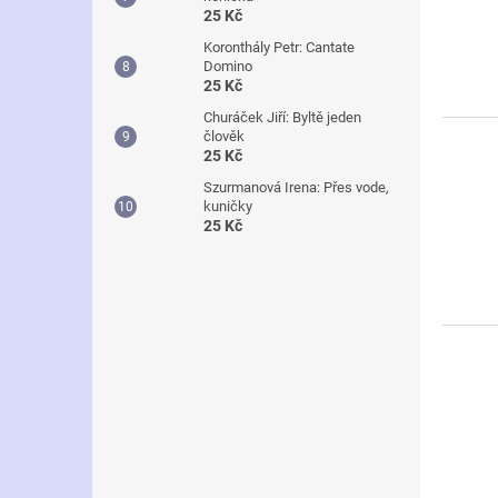
25 Kč
Koronthály Petr: Cantate
Domino
25 Kč
Churáček Jiří: Byltě jeden
člověk
25 Kč
Szurmanová Irena: Přes vode,
kuničky
25 Kč