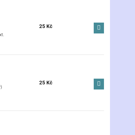
25 Kč
xt.
25 Kč
ý)