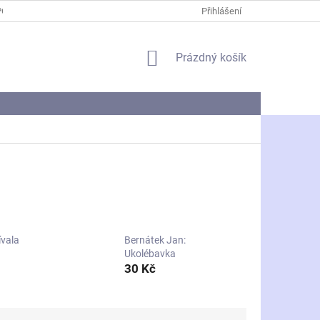
PODMÍNKY OCHRANY OSOBNÍCH ÚDAJŮ
Přihlášení
NÁKUPNÍ
Prázdný košík
KOŠÍK
ívala
Bernátek Jan:
Ukolébavka
30 Kč