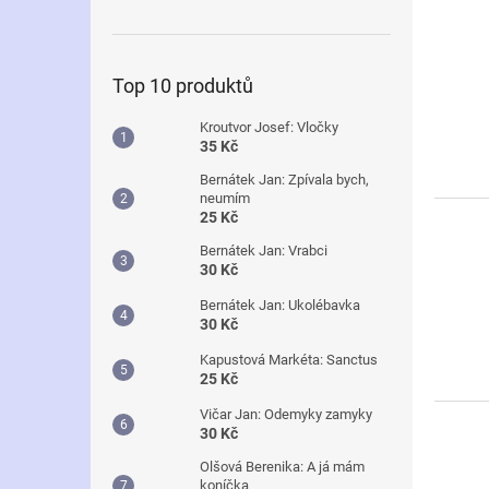
Top 10 produktů
Kroutvor Josef: Vločky
35 Kč
Bernátek Jan: Zpívala bych,
neumím
25 Kč
Bernátek Jan: Vrabci
30 Kč
Bernátek Jan: Ukolébavka
30 Kč
Kapustová Markéta: Sanctus
25 Kč
Vičar Jan: Odemyky zamyky
30 Kč
Olšová Berenika: A já mám
koníčka