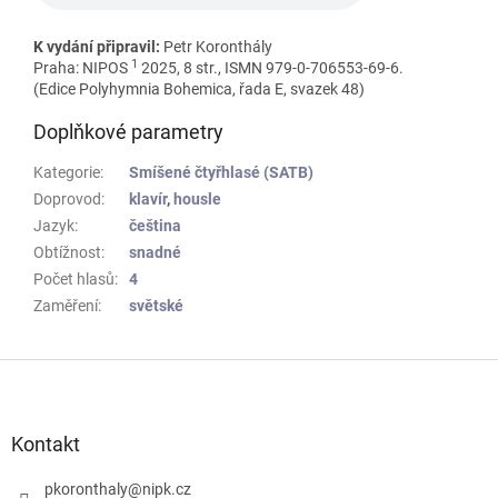
K vydání připravil:
Petr Koronthály
1
Praha: NIPOS
2025, 8 str., ISMN 979-0-706553-69-6.
(Edice Polyhymnia Bohemica, řada E, svazek 48)
Doplňkové parametry
Kategorie
:
Smíšené čtyřhlasé (SATB)
Doprovod
:
klavír
,
housle
Jazyk
:
čeština
Obtížnost
:
snadné
Počet hlasů
:
4
Zaměření
:
světské
Z
á
p
a
Kontakt
t
í
pkoronthaly
@
nipk.cz