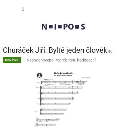
Přejít
NÁKUP
na
obsah
KOŠÍK
Churáček Jiří: Byltě jeden člověk
48
Průměrné
Neohodnoceno
Podrobnosti hodnocení
Novinka
hodnocení
produktu
je
0,0
z
5
hvězdiček.