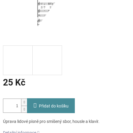
25 Kč
Měrná
cena:
Přidat do košíku
Úprava lidové písně pro smíšený sbor, housle a klavír.
Detailní informace