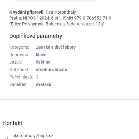
K vydání připravil:
Petr Koronthály
1
Praha: NIPOS
2024, 6 str., ISMN 979-0-706553-71-9.
(Edice Polyhymnia Bohemica, řada A, svazek 13a)
Doplňkové parametry
Kategorie
:
Ženské a dívčí sbory
Doprovod
:
klavír
Jazyk
:
čeština
Obtížnost
:
středně obtížné
Počet hlasů
:
3
Zaměření
:
světské
Z
á
p
a
Kontakt
t
í
pkoronthaly
@
nipk.cz