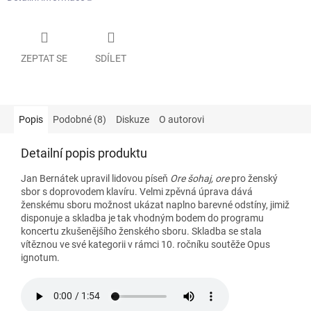
ZEPTAT SE
SDÍLET
Popis
Podobné (8)
Diskuze
O autorovi
Detailní popis produktu
Jan Bernátek upravil lidovou píseň
Ore šohaj, ore
pro ženský
sbor s doprovodem klavíru. Velmi zpěvná úprava dává
ženskému sboru možnost ukázat naplno barevné odstíny, jimiž
disponuje a skladba je tak vhodným bodem do programu
koncertu zkušenějšího ženského sboru. Skladba se stala
vítěznou ve své kategorii v rámci 10. ročníku soutěže Opus
ignotum.