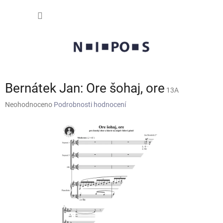
Přejít
NÁKUP
na
obsah
KOŠÍK
Bernátek Jan: Ore šohaj, ore
13A
Průměrné
Neohodnoceno
Podrobnosti hodnocení
hodnocení
produktu
je
0,0
z
5
hvězdiček.