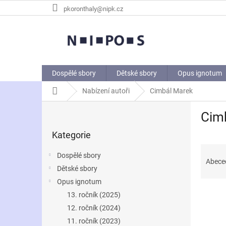
Přejít
pkoronthaly@nipk.cz
na
obsah
Dospělé sbory
Dětské sbory
Opus ignotum
Domů
Nabízení autoři
Cimbál Marek
P
Cim
o
Přeskočit
s
Kategorie
kategorie
t
Ř
r
Dospělé sbory
a
a
Abece
Dětské sbory
z
n
e
Opus ignotum
n
V
n
í
13. ročník (2025)
ý
í
p
12. ročník (2024)
p
p
a
11. ročník (2023)