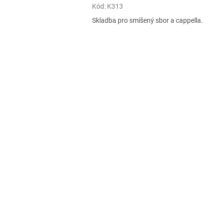
Kód:
K313
Skladba pro smíšený sbor a cappella.
O
v
l
á
d
a
c
í
p
r
v
k
y
v
ý
p
i