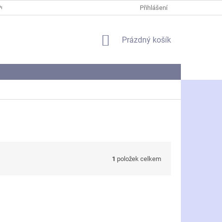
PODMÍNKY OCHRANY OSOBNÍCH ÚDAJŮ
Přihlášení
NÁKUPNÍ
Prázdný košík
KOŠÍK
1
položek celkem