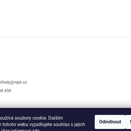
nthaly
@
nipk.cz
08 458
oužívá soubory cookie. Dalším
Odmítnout
E-shop pro standardní publikace
 tohoto webu vyjadřujete souhlas s jejich
 Více informací
zde
.