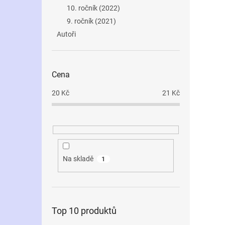
i
r
n
10. ročník (2022)
s
o
e
p
9. ročník (2021)
d
l
r
u
Autoři
o
k
d
t
u
ů
Cena
k
t
20
Kč
21
Kč
ů
Na skladě
1
Top 10 produktů