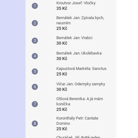
Kroutvor Josef: Vločky
35 Kč
Bernátek Jan: Zpívala bych,
neumím
25 Kč
Bernátek Jan: Vrabci
30 Kč
Bernátek Jan: Ukolébavka
30 Kč
Kapustová Markéta: Sanctus
25 Kč
Vičar Jan: Odemyky zamyky
30 Kč
Olšová Berenika: A já mám
koníčka
25 Kč
Koronthály Petr: Cantate
Domino
25 Kč
Churáček Jiří: Byltě jeden