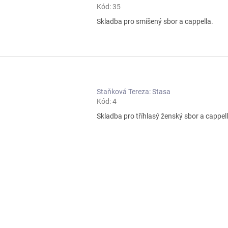
Kód:
35
Skladba pro smíšený sbor a cappella.
Staňková Tereza: Stasa
Kód:
4
Skladba pro tříhlasý ženský sbor a cappell
O
v
l
á
d
a
c
í