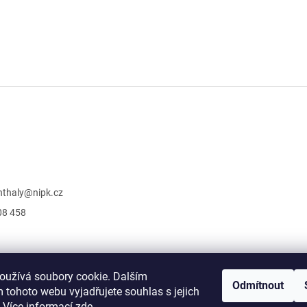
nthaly
@
nipk.cz
08 458
oužívá soubory cookie. Dalším
Odmítnout
E-shop pro standardní publikace
 tohoto webu vyjadřujete souhlas s jejich
 Více informací
zde
.