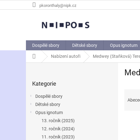
Přejít
pkoronthaly@nipk.cz
na
obsah
Dospělé sbory
Dětské sbory
Opus ignotum
Domů
Nabízení autoři
Medwey (Staňková) Ter
P
Med
o
Přeskočit
s
Kategorie
kategorie
t
Ř
r
Dospělé sbory
a
a
Abece
Dětské sbory
z
n
e
Opus ignotum
n
V
n
í
13. ročník (2025)
ý
í
p
12. ročník (2024)
p
p
a
11. ročník (2023)