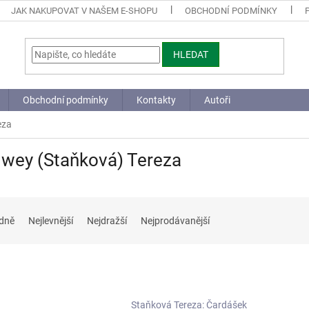
JAK NAKUPOVAT V NAŠEM E-SHOPU
OBCHODNÍ PODMÍNKY
HLEDAT
Obchodní podmínky
Kontakty
Autoři
eza
wey (Staňková) Tereza
dně
Nejlevnější
Nejdražší
Nejprodávanější
Staňková Tereza: Čardášek