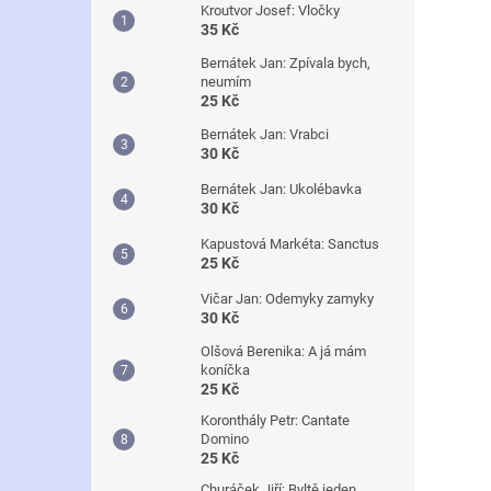
Kroutvor Josef: Vločky
35 Kč
Bernátek Jan: Zpívala bych,
neumím
25 Kč
Bernátek Jan: Vrabci
30 Kč
Bernátek Jan: Ukolébavka
30 Kč
Kapustová Markéta: Sanctus
25 Kč
Vičar Jan: Odemyky zamyky
30 Kč
Olšová Berenika: A já mám
koníčka
25 Kč
Koronthály Petr: Cantate
Domino
25 Kč
Churáček Jiří: Byltě jeden