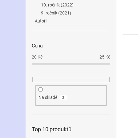
i
r
n
10. ročník (2022)
s
o
e
p
9. ročník (2021)
d
l
r
u
Autoři
o
k
d
t
u
ů
Cena
k
t
20
Kč
25
Kč
ů
Na skladě
2
Top 10 produktů