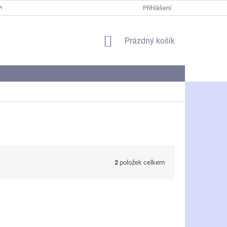
PODMÍNKY OCHRANY OSOBNÍCH ÚDAJŮ
Přihlášení
NÁKUPNÍ
Prázdný košík
KOŠÍK
2
položek celkem