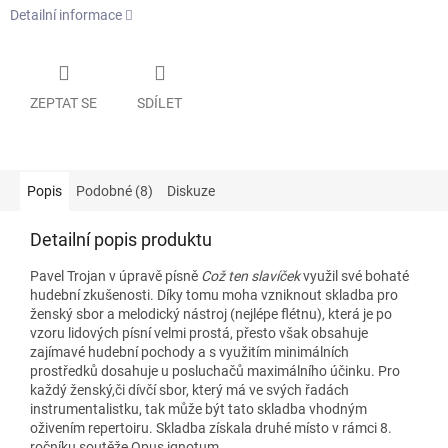
Detailní informace
ZEPTAT SE
SDÍLET
Popis
Podobné (8)
Diskuze
Detailní popis produktu
Pavel Trojan v úpravě písně
Což ten slavíček
využil své bohaté
hudební zkušenosti. Díky tomu moha vzniknout skladba pro
ženský sbor a melodický nástroj (nejlépe flétnu), která je po
vzoru lidových písní velmi prostá, přesto však obsahuje
zajímavé hudební pochody a s využitím minimálních
prostředků dosahuje u posluchačů maximálního účinku. Pro
každý ženský,či dívčí sbor, který má ve svých řadách
instrumentalistku, tak může být tato skladba vhodným
oživením repertoiru. Skladba získala druhé místo v rámci 8.
ročníku soutěže Opus ignotum.