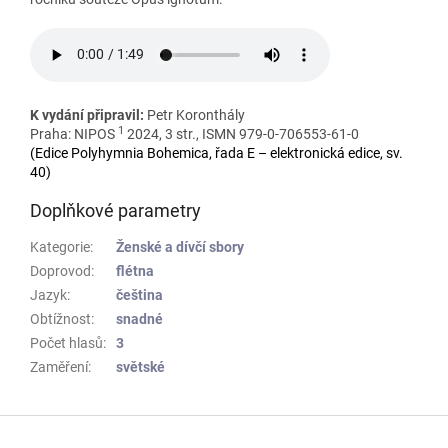
K vydání připravil:
Petr Koronthály
1
Praha: NIPOS
2024, 3 str., ISMN 979-0-706553-61-0
(Edice Polyhymnia Bohemica, řada E – elektronická edice, sv.
40)
Doplňkové parametry
Kategorie
:
Ženské a dívčí sbory
Doprovod
:
flétna
Jazyk
:
čeština
Obtížnost
:
snadné
Počet hlasů
:
3
Zaměření
:
světské
Z
á