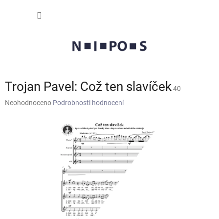
Přejít
NÁKUP
na
obsah
KOŠÍK
Trojan Pavel: Což ten slavíček
40
Průměrné
Neohodnoceno
Podrobnosti hodnocení
hodnocení
produktu
je
0,0
z
5
hvězdiček.