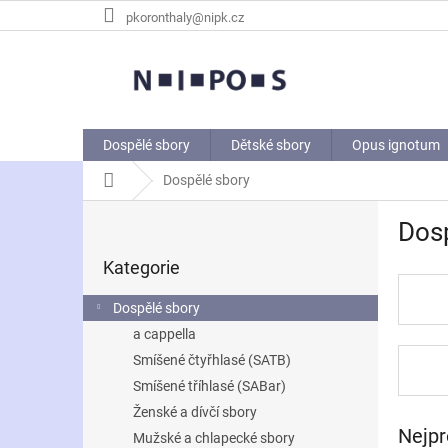
Přejít
pkoronthaly@nipk.cz
na
obsah
Dospělé sbory
Dětské sbory
Opus ignotum
Domů
Dospělé sbory
P
Dos
o
Přeskočit
s
Kategorie
kategorie
t
r
Dospělé sbory
a
a cappella
n
Smíšené čtyřhlasé (SATB)
n
í
Smíšené tříhlasé (SABar)
p
Ženské a dívčí sbory
a
Nejpr
Mužské a chlapecké sbory