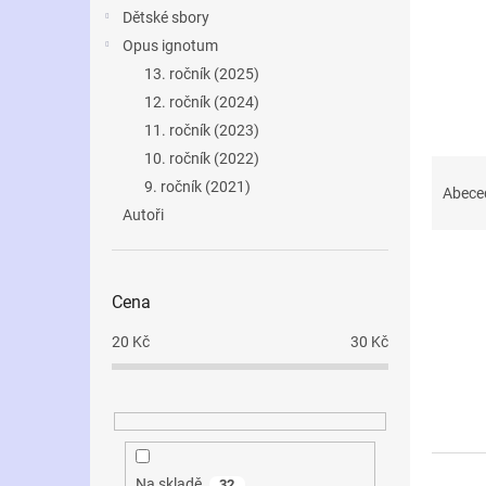
n
Dětské sbory
e
Opus ignotum
l
13. ročník (2025)
12. ročník (2024)
11. ročník (2023)
10. ročník (2022)
Ř
9. ročník (2021)
a
Abece
z
Autoři
e
V
n
ý
í
Cena
p
p
i
r
20
Kč
30
Kč
s
o
p
d
r
u
o
k
d
t
u
ů
Na skladě
32