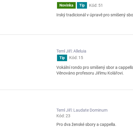
Kód:
51
Novinka
Tip
Irský tradicionál v úpravě pro smíšený sbo
Teml Jiří: Alleluia
Kód:
15
Tip
Vokální rondo pro smíšený sbor a cappell
Věnováno profesoru Jiřímu Kolářovi.
Teml Jiří: Laudate Dominum
Kód:
23
Pro dva ženské sbory a cappella.