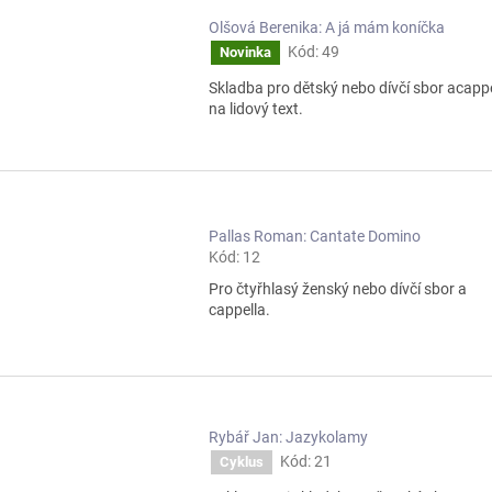
Olšová Berenika: A já mám koníčka
Kód:
49
Novinka
Skladba pro dětský nebo dívčí sbor acapp
na lidový text.
Pallas Roman: Cantate Domino
Kód:
12
Pro čtyřhlasý ženský nebo dívčí sbor a
cappella.
Rybář Jan: Jazykolamy
Kód:
21
Cyklus