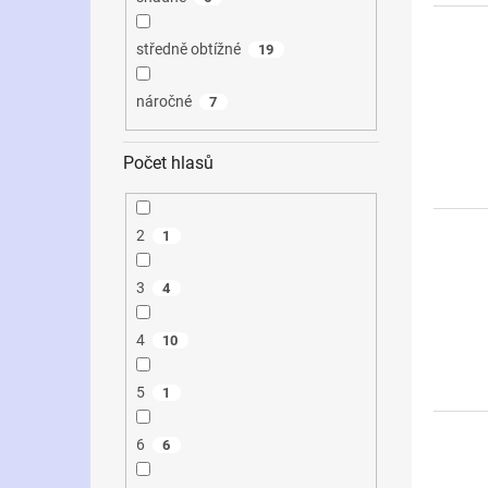
středně obtížné
19
náročné
7
Počet hlasů
2
1
3
4
4
10
5
1
6
6