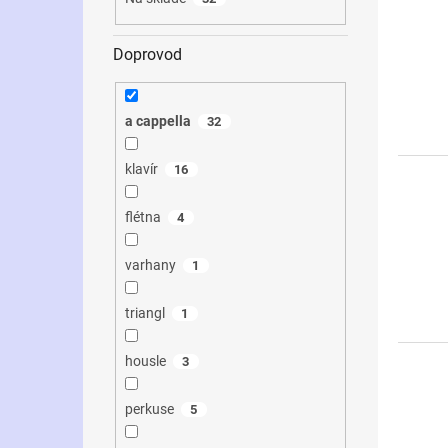
k
t
Doprovod
ů
a cappella
32
klavír
16
flétna
4
varhany
1
triangl
1
housle
3
perkuse
5