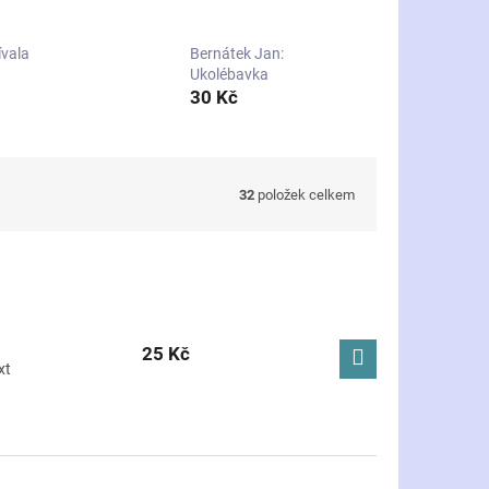
ívala
Bernátek Jan:
Ukolébavka
30 Kč
32
položek celkem
25 Kč
xt