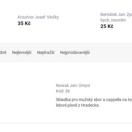
Bernátek Jan: Zp
Kroutvor Josef: Vločky
bych, neumím
35 Kč
25 Kč
dně
Nejlevnější
Nejdražší
Nejprodávanější
Nowak Jan: Úmysl
Kód:
36
Skladba pro mužský sbor a cappella na te
lidové písně z Hradecka.