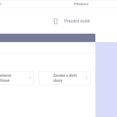
PODMÍNKY OCHRANY OSOBNÍCH ÚDAJŮ
Přihlášení
NÁKUPNÍ
Prázdný košík
KOŠÍK
míšené
Ženské a dívčí
říhlasé
sbory
SABar)