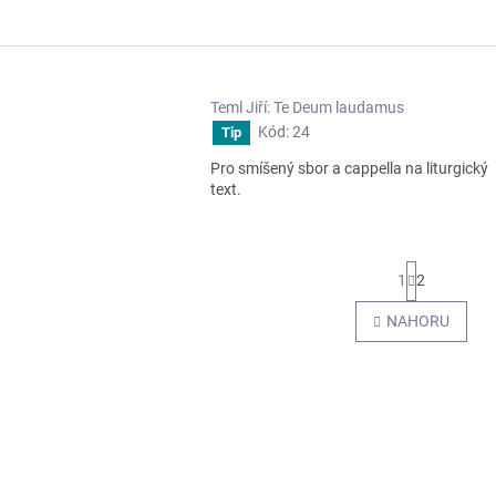
Teml Jiří: Te Deum laudamus
Kód:
24
Tip
Pro smíšený sbor a cappella na liturgický
text.
S
1
2
t
r
O
NAHORU
á
v
n
l
k
á
o
d
v
a
á
c
n
í
í
p