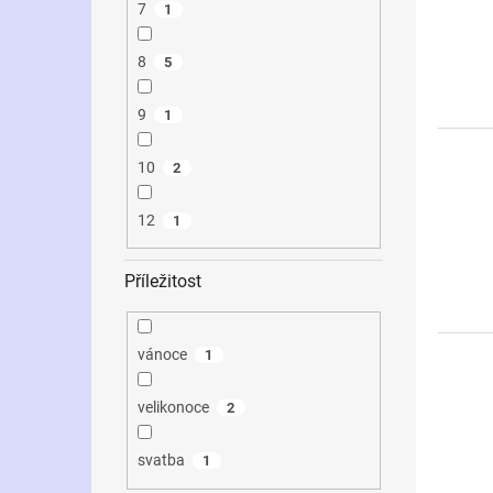
7
1
8
5
9
1
10
2
12
1
Příležitost
vánoce
1
velikonoce
2
svatba
1