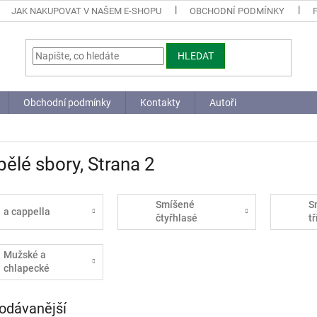
JAK NAKUPOVAT V NAŠEM E-SHOPU
OBCHODNÍ PODMÍNKY
HLEDAT
Obchodní podmínky
Kontakty
Autoři
pělé sbory
, Strana 2
Smíšené
S
a cappella
čtyřhlasé
t
(SATB)
(
Mužské a
chlapecké
sbory
odávanější