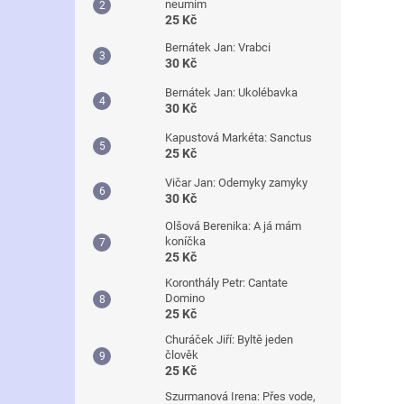
neumím
25 Kč
Bernátek Jan: Vrabci
30 Kč
Bernátek Jan: Ukolébavka
30 Kč
Kapustová Markéta: Sanctus
25 Kč
Vičar Jan: Odemyky zamyky
30 Kč
Olšová Berenika: A já mám
koníčka
25 Kč
Koronthály Petr: Cantate
Domino
25 Kč
Churáček Jiří: Byltě jeden
člověk
25 Kč
Szurmanová Irena: Přes vode,