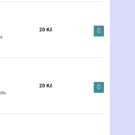
20 Kč
a.
20 Kč
lla.