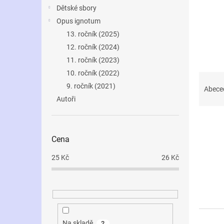
n
Dětské sbory
e
Opus ignotum
l
13. ročník (2025)
12. ročník (2024)
11. ročník (2023)
10. ročník (2022)
Ř
9. ročník (2021)
a
Abece
z
Autoři
e
V
n
ý
í
Cena
p
p
i
r
25
Kč
26
Kč
s
o
p
d
r
u
o
k
d
t
u
ů
Na skladě
2