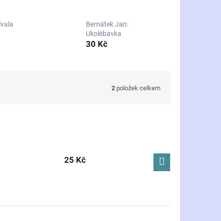
ívala
Bernátek Jan:
Ukolébavka
30 Kč
2
položek celkem
25 Kč