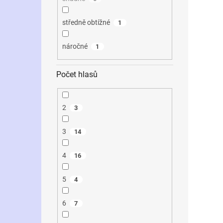
středně obtížné
1
náročné
1
Počet hlasů
2
3
3
14
4
16
5
4
6
7