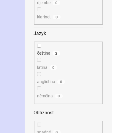
djembe
0
klarinet
0
Jazyk
čeština
2
latina
0
angličtina
0
němčina
0
Obtížnost
snadné
0