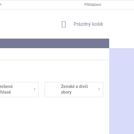
PODMÍNKY OCHRANY OSOBNÍCH ÚDAJŮ
Přihlášení
NÁKUPNÍ
Prázdný košík
KOŠÍK
míšené
Ženské a dívčí
říhlasé
sbory
SABar)