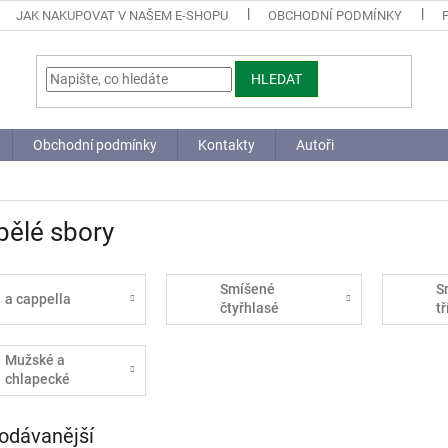
JAK NAKUPOVAT V NAŠEM E-SHOPU
OBCHODNÍ PODMÍNKY
HLEDAT
Obchodní podmínky
Kontakty
Autoři
pělé sbory
Smíšené
S
a cappella
čtyřhlasé
t
(SATB)
(
Mužské a
chlapecké
sbory
odávanější