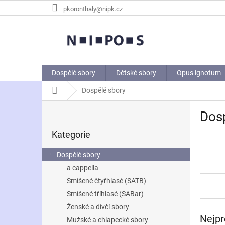
Přejít
pkoronthaly@nipk.cz
na
obsah
Dospělé sbory
Dětské sbory
Opus ignotum
Domů
Dospělé sbory
P
Dos
o
Přeskočit
s
Kategorie
kategorie
t
r
Dospělé sbory
a
a cappella
n
Smíšené čtyřhlasé (SATB)
n
í
Smíšené tříhlasé (SABar)
p
Ženské a dívčí sbory
a
Nejpr
Mužské a chlapecké sbory