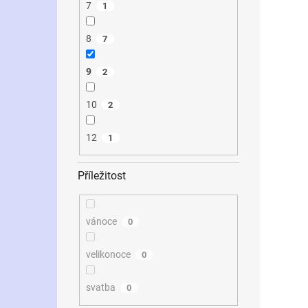
7
1
8
7
9
2
10
2
12
1
Příležitost
vánoce
0
velikonoce
0
svatba
0