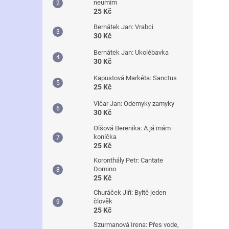
neumím
25 Kč
Bernátek Jan: Vrabci
30 Kč
Bernátek Jan: Ukolébavka
30 Kč
Kapustová Markéta: Sanctus
25 Kč
Vičar Jan: Odemyky zamyky
30 Kč
Olšová Berenika: A já mám
koníčka
25 Kč
Koronthály Petr: Cantate
Domino
25 Kč
Churáček Jiří: Byltě jeden
člověk
25 Kč
Szurmanová Irena: Přes vode,