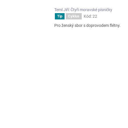
Teml Jiří: Čtyři moravské písničky
Kód:
22
Tip
Cyklus
Pro ženský sbor s doprovodem flétny.
O
v
l
á
d
a
c
í
p
r
v
k
y
v
ý