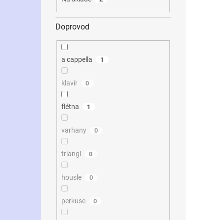
k
t
Doprovod
ů
a cappella
1
klavír
0
flétna
1
varhany
0
triangl
0
housle
0
perkuse
0