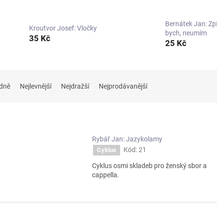
Bernátek Jan: Zp
Kroutvor Josef: Vločky
bych, neumím
35 Kč
25 Kč
dně
Nejlevnější
Nejdražší
Nejprodávanější
Rybář Jan: Jazykolamy
Kód:
21
Cyklus
Cyklus osmi skladeb pro ženský sbor a
cappella.