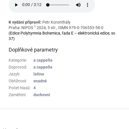
K vydání připravil:
Petr Koronthály
1
Praha: NIPOS
2024, 5 str., ISMN 979-0-706553-58-0
(Edice Polyhymnia Bohemica, řada E – elektronická edice, sv.
37)
Doplňkové parametry
Kategorie
:
a cappella
Doprovod
:
a cappella
Jazyk
:
latina
Obtížnost
:
snadné
Počet hlasů
:
4
Zaměření
:
duchovní
Z
á
p