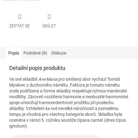
ZEPTAT SE
SDÍLET
Popis
Podobné (8)
Diskuze
Detailní popis produktu
Ve své skladbě
Ave Maria
pro smíšený sbor vychází Tomáš
Myslivec z duchovního námětu. Faktura je tomuto námětu
zcela podřízena a forma skladby respektuje rytmus mariánské
modlitby. Zároveň rozšířená harmonie a neobvyklé harmonické
spoje umocňují transcendentnost prožitku při poslechu
skladby. Vzhledem ke své nevelké náročnosti a pomalému
tempu je vhodná pro všechny kategorie sborů. Skladba byla
oceněna v rámci 5. ročníku soutěže Opava cantat (dnes Opus
ignotum).