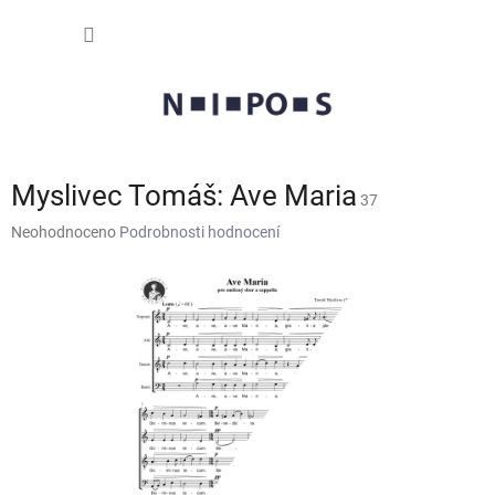
Přejít
NÁKUP
na
obsah
KOŠÍK
Myslivec Tomáš: Ave Maria
37
Průměrné
Neohodnoceno
Podrobnosti hodnocení
hodnocení
produktu
je
0,0
z
5
hvězdiček.